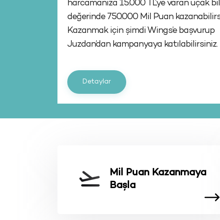
Puanlarla ister uçak bileti alın ister
alışverişlerinizde kullanın.
Detaylar
Mil Puan Kazanmaya
Başla