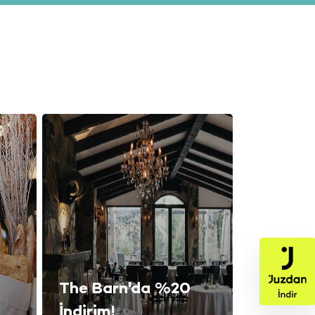
The Barn'da %20
İndirim!