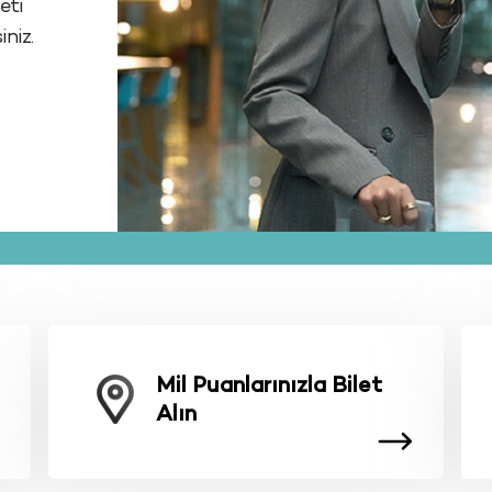
M
k
ö
Hemen Kayıt Ol.
Detaylar
Mil Puanlarınızla Bilet
Alın