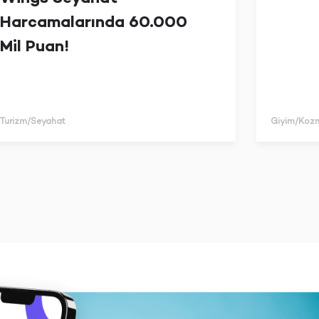
Harcamalarında 60.000
Mil Puan!
Turizm/Seyahat
Giyim/Kozm