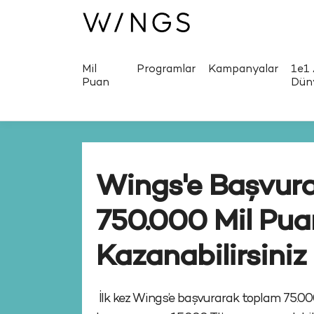
Mil
Programlar
Kampanyalar
1e1 
Puan
Dün
Wings ile
Harcamalarınd
Mil Puan Kazan
Wings ile Mil Puan kazanın, kazandığınız