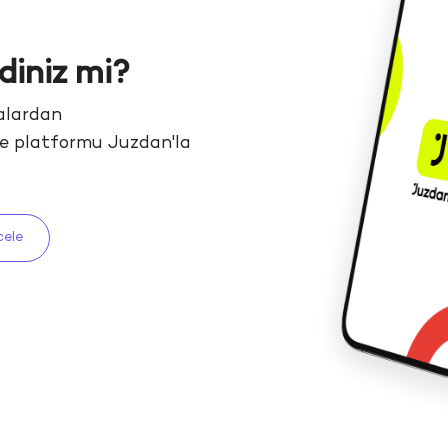
diniz mi?
alardan
me platformu
Juzdan'la
cele