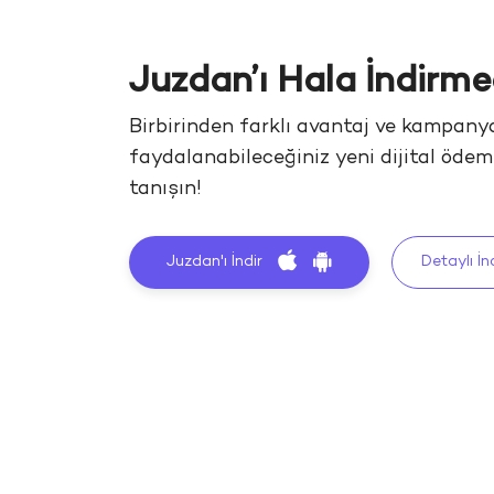
Juzdan’ı Hala İndirme
Birbirinden farklı avantaj ve kampany
faydalanabileceğiniz yeni dijital öde
tanışın!
Juzdan'ı İndir
Detaylı İn