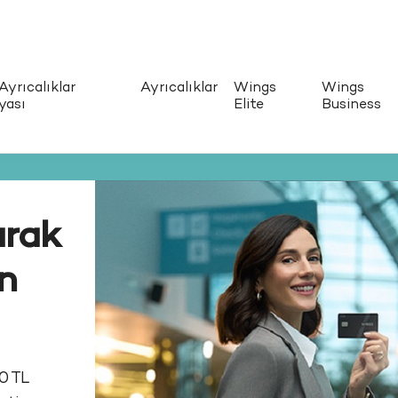
Ayrıcalıklar
Ayrıcalıklar
Wings
Wings
yası
Elite
Business
an
 Mil
Ş
J